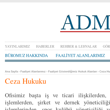
YAYINLARIMIZ
HABERLER
REHBER & LEHVALAR
GÖR
BÜROMUZ HAKKINDA
FAALİYET ALANLARIMIZ
Ana Sayfa
›
Faaliyet Alanlarımız
›
Faaliyet Gösterdiğimiz Hukuk Alanları
›
Ceza H
Ceza Hukuku
Ofisimiz başta iş ve ticari ilişkilerden,
işlemlerden, şirket ve dernek yöneticil
işlemlerinden, spor kulübü yöneticiliği 