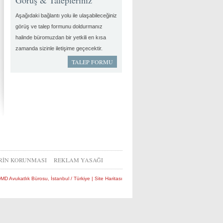
Görüş & Talepleriniz
Aşağıdaki bağlantı yolu ile ulaşabileceğiniz
görüş ve talep formunu doldurmanız
halinde büromuzdan bir yetkili en kısa
zamanda sizinle iletişime geçecektir.
TALEP FORMU
ERİN KORUNMASI
REKLAM YASAĞI
D Avukatlık Bürosu, İstanbul / Türkiye |
Site Haritası