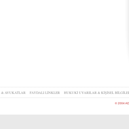
R & AVUKATLAR
FAYDALI LİNKLER
HUKUKİ UYARILAR & KİŞİSEL BİLGİL
© 2004 ADM