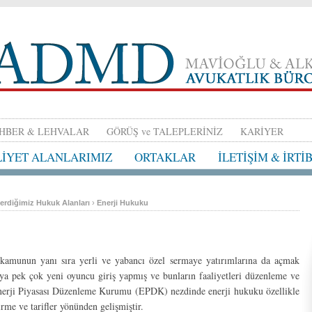
HBER & LEHVALAR
GÖRÜŞ ve TALEPLERİNİZ
KARİYER
LİYET ALANLARIMIZ
ORTAKLAR
İLETİŞİM & İRTİ
erdiğimiz Hukuk Alanları
›
Enerji Hukuku
ı kamunun yanı sıra yerli ve yabancı özel sermaye yatırımlarına da açmak
asaya pek çok yeni oyuncu giriş yapmış ve bunların faaliyetleri düzenleme ve
nerji Piyasası Düzenleme Kurumu (EPDK) nezdinde enerji hukuku özellikle
tirme ve tarifler yönünden gelişmiştir.