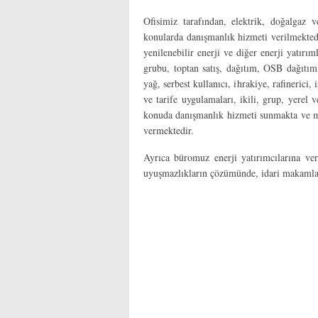
Ofisimiz tarafından, elektrik, doğalgaz v
konularda danışmanlık hizmeti verilmektedir
yenilenebilir enerji ve diğer enerji yatır
grubu, toptan satış, dağıtım, OSB dağıtım
yağ, serbest kullanıcı, ihrakiye, rafinerici,
ve tarife uygulamaları, ikili, grup, yerel v
konuda danışmanlık hizmeti sunmakta ve m
vermektedir.
Ayrıca büromuz enerji yatırımcılarına ver
uyuşmazlıkların çözümünde, idari makamlar