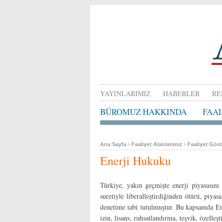
YAYINLARIMIZ
HABERLER
RE
BÜROMUZ HAKKINDA
FAA
Ana Sayfa
›
Faaliyet Alanlarımız
›
Faaliyet Göst
Enerji Hukuku
Türkiye, yakın geçmişte enerji piyasasın
suretiyle liberalleştirdiğinden ötürü, piy
denetime tabi tutulmuştur. Bu kapsamda E
izin, lisans, ruhsatlandırma, teşvik, özelleş