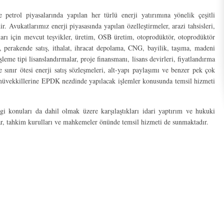
e petrol piyasalarında yapılan her türlü enerji yatırımına yönelik çeşitli
. Avukatlarımız enerji piyasasında yapılan özelleştirmeler, arazi tahsisleri,
ımları için mevcut teşvikler, üretim, OSB üretim, otoprodüktör, otoprodüktör
, perakende satış, ithalat, ihracat depolama, CNG, bayilik, taşıma, madeni
 işleme tipi lisanslandırmalar, proje finansmanı, lisans devirleri, fiyatlandırma
e sınır ötesi enerji satış sözleşmeleri, alt-yapı paylaşımı ve benzer pek çok
üvekkillerine EPDK nezdinde yapılacak işlemler konusunda temsil hizmeti
gi konuları da dahil olmak üzere karşılaştıkları idari yaptırım ve hukuki
, tahkim kurulları ve mahkemeler önünde temsil hizmeti de sunmaktadır.