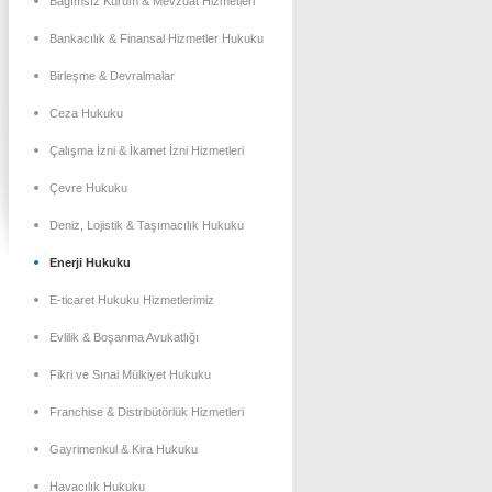
Bağımsız Kurum & Mevzuat Hizmetleri
Bankacılık & Finansal Hizmetler Hukuku
Birleşme & Devralmalar
Ceza Hukuku
Çalışma İzni & İkamet İzni Hizmetleri
Çevre Hukuku
Deniz, Lojistik & Taşımacılık Hukuku
Enerji Hukuku
E-ticaret Hukuku Hizmetlerimiz
Evlilik & Boşanma Avukatlığı
Fikri ve Sınai Mülkiyet Hukuku
Franchise & Distribütörlük Hizmetleri
Gayrimenkul & Kira Hukuku
Havacılık Hukuku