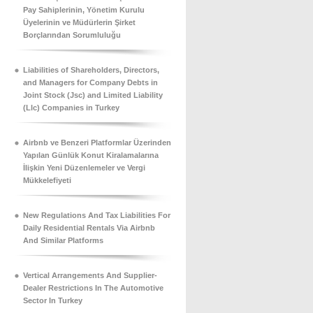
Pay Sahiplerinin, Yönetim Kurulu
Üyelerinin ve Müdürlerin Şirket
Borçlarından Sorumluluğu
Liabilities of Shareholders, Directors,
and Managers for Company Debts in
Joint Stock (Jsc) and Limited Liability
(Llc) Companies in Turkey
Airbnb ve Benzeri Platformlar Üzerinden
Yapılan Günlük Konut Kiralamalarına
İlişkin Yeni Düzenlemeler ve Vergi
Mükkelefiyeti
New Regulations And Tax Liabilities For
Daily Residential Rentals Via Airbnb
And Similar Platforms
Vertical Arrangements And Supplier-
Dealer Restrictions In The Automotive
Sector In Turkey