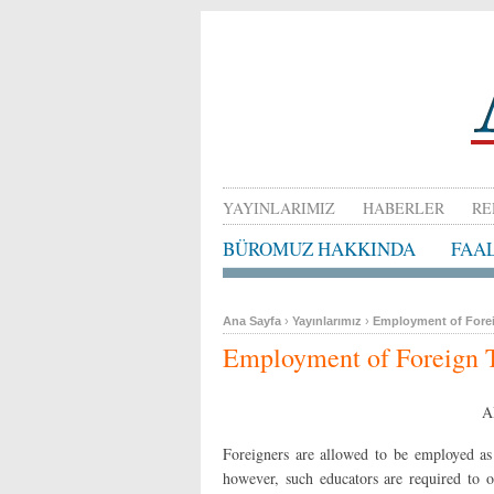
YAYINLARIMIZ
HABERLER
RE
BÜROMUZ HAKKINDA
FAA
Ana Sayfa
›
Yayınlarımız
›
Employment of Forei
Employment of Foreign T
A
Foreigners are allowed to be employed as
however, such educators are required to 