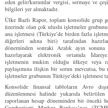
eden gelir/kurumlar vergisi, sermaye ve çeşitl
bilgileri yer almaktadır.
Ülke Bazlı Rapor, toplam konsolide grup g
üzerinde olan çok uluslu işletmeler grubun
ana işletmesi (Türkiye’de birden fazla işle
diğerleri adına biri) tarafından hazırl
döneminden sonraki Aralık ayın sonuna 
hazırlayarak elektronik ortamda İdarey
işletmenin mukim olduğu ülkeye veya rap
paylaşımına ilişkin bir sorun mevcutsa, bu r
işletmeler grubunun Türkiye’deki işletmesi t
Konsolide finansal tabloların Avro dış
düzenlenmesi halinde yukarıda belirtilen
raporlanan hesap döneminden bir önceki h
Cumhuriyeti Merkez Bankası’nca (TCMB)